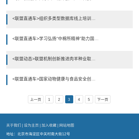
<联盟直通车>组织多类型数据库线上培训，助力农业科技创新
<联盟直通车>学习弘扬“中棉所精神”助力国家棉花事业再创佳绩
<联盟动态>联盟机制创新推进肉羊种业取得技术突破——“湖羊选育扩繁和高效利用关键技术研究与应用”获2021年甘肃省科技进步一等奖
<联盟直通车>国家动物健康与食品安全创新联盟成立党支部——以党建促发展，做实联盟工作
上一页
1
2
3
4
5
下一页
关于我们 |
设为主页 |
加入收藏 |
网站地图
地址：北京市海淀区中关村南大街12号