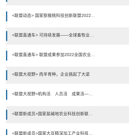
<联盟动态> 国家猕猴桃科技创新联盟2022年年会暨猕猴桃高效育种技术研讨会成功召开
<联盟直通车> 可持续发展——全球畜牧业碳减排的挑战
<联盟直通车> 联盟成果参加2022全国农业高新技术成果交易活动
<联盟大视野> 肉羊育种，企业挑起了大梁
<联盟大视野>机构活 人员活 成果活——从一个“活”字看农业科技管理体制机制创新
<联盟新成员>国家盐碱地农业科技创新联盟成立
<联盟新成员>国家大豆精深加工产业科技创新联盟在山东省禹城市成立