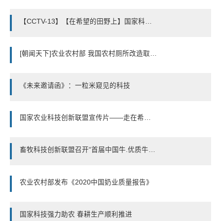
【CCTV-13】【在希望的田野上】国家科技强力助农 秋粮生产有序推进
[朝闻天下]农业农村部 我国农村厕所改造取得积极进展
《未来邀请函》：一粒米窥见的科技
国家农业科技创新联盟宣传片——走在希望的田野上
畜牧科技创新联盟召开“首届中国牛.优质牛肉品鉴大会”
农业农村部发布《2020中国奶业质量报告》
国家科技强力助农 春耕生产顺利推进