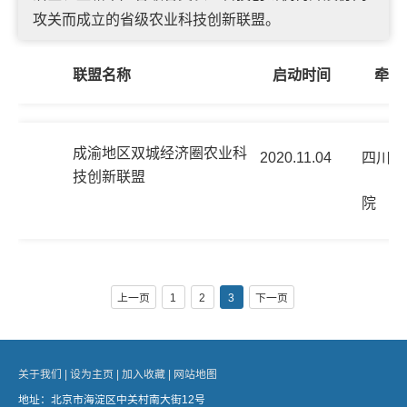
攻关而成立的省级农业科技创新联盟。
联盟名称
启动时间
牵头
成渝地区双城经济圈农业科
2020.11.04
四川省
技创新联盟
院
上一页
1
2
3
下一页
关于我们 |
设为主页 |
加入收藏 |
网站地图
地址：北京市海淀区中关村南大街12号