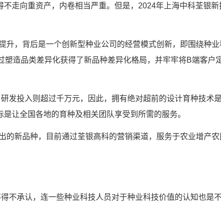
不走向重资产，内卷相当严重。但是，2024年上海中科荃银新
步提升，背后是一个创新型种业公司的经营模式创新，即围绕种业
通过塑造品类差异化获得了新品种差异化格局，并牢牢将B端客户
业期，研发投入则超过千万元，因此，拥有绝对超前的设计育种技术
标是让全国各地的育种及相关团队享受到所需的服务。
育出的新品种，目前通过荃银高科的营销渠道，服务于农业增产农
不得不承认，连一些种业科技人员对于种业科技价值的认知也是